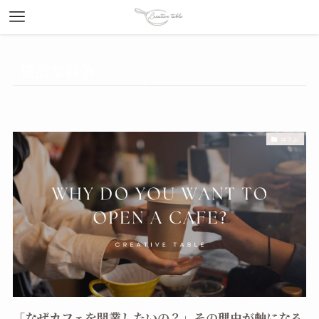
熾烈な競争
– tag –
コラム
「なぜカフェを開業したいの？」その理由が軸になる